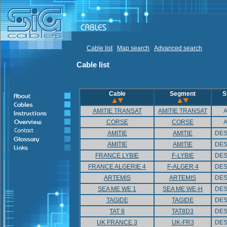
Cable list
Map search
Advanced search
Cable list
Cable
Segment
S
AMITIE TRANSAT
AMITIE TRANSAT
A
CORSE
CORSE
A
AMITIE
AMITIE
DES
AMITIE
AMITIE
DES
FRANCE LYBIE
F-LYBIE
DES
FRANCE ALGERIE 4
F-ALGER 4
DES
ARTEMIS
ARTEMIS
DES
SEA ME WE 1
SEA ME WE-H
DES
TAGIDE
TAGIDE
DES
TAT 8
TAT8D3
DES
UK FRANCE 3
UK-FR3
DES