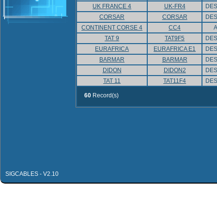
UK FRANCE 4
UK-FR4
DES
CORSAR
CORSAR
DES
CONTINENT CORSE 4
CC4
A
TAT 9
TAT9F5
DES
EURAFRICA
EURAFRICA E1
DES
BARMAR
BARMAR
DES
DIDON
DIDON2
DES
TAT 11
TAT11F4
DES
60
Record(s)
SIGCABLES - V2.10